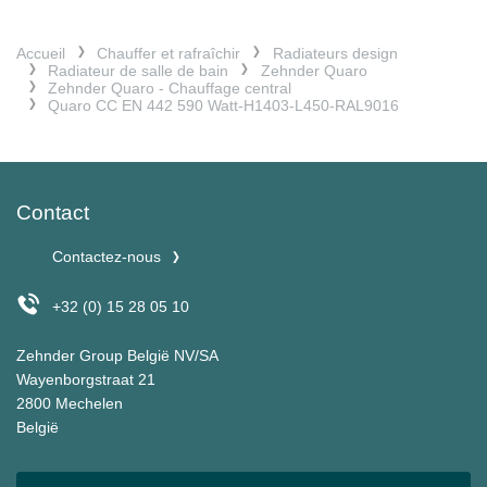
Accueil
Chauffer et rafraîchir
Radiateurs design
Radiateur de salle de bain
Zehnder Quaro
Zehnder Quaro - Chauffage central
Quaro CC EN 442 590 Watt-H1403-L450-RAL9016
Contact
Contactez-nous
+32 (0) 15 28 05 10
Zehnder Group België NV/SA
Wayenborgstraat 21
2800 Mechelen
België