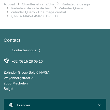
Accueil
Chauffer et rafraîchir
Radiateurs design
Radiateur de salle de bain
Zehnder Quaro
Zehnder Quaro - Chauffage central
QAI-140-045-L450-S012-9517
Contact
Contactez-nous
+32 (0) 15 28 05 10
Zehnder Group België NV/SA
Wayenborgstraat 21
2800 Mechelen
België
Français