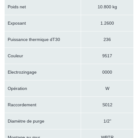
Poids net
10.800 kg
Exposant
1.2600
Puissance thermique dT30
236
Couleur
9517
Electrozingage
0000
Opération
W
Raccordement
S012
Diamètre de purge
1/2"
Montage au mur
WBTR