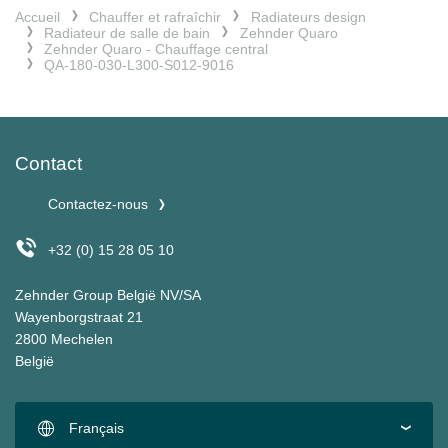
Accueil
Chauffer et rafraîchir
Radiateurs design
Radiateur de salle de bain
Zehnder Quaro
Zehnder Quaro - Chauffage central
QA-180-030-L300-S012-9016
Contact
Contactez-nous
+32 (0) 15 28 05 10
Zehnder Group België NV/SA
Wayenborgstraat 21
2800 Mechelen
België
Français