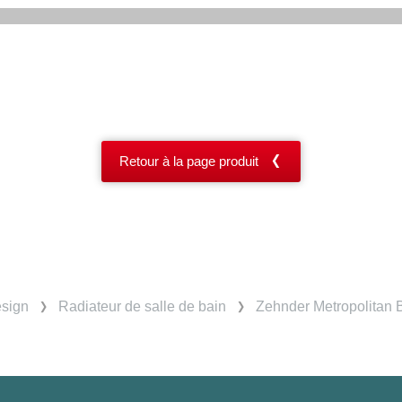
Retour à la page produit
esign
Radiateur de salle de bain
Zehnder Metropolitan 