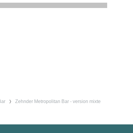
Bar
Zehnder Metropolitan Bar - version mixte