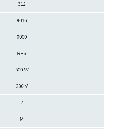
312
9016
0000
RFS
500 W
230 V
2
M