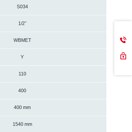
S034
1/2"
WBMET
Y
110
400
400 mm
1540 mm