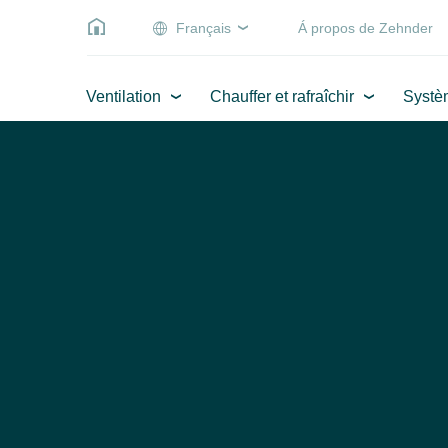
Français
Á propos de Zehnder
Ventilation
Chauffer et rafraîchir
Systè