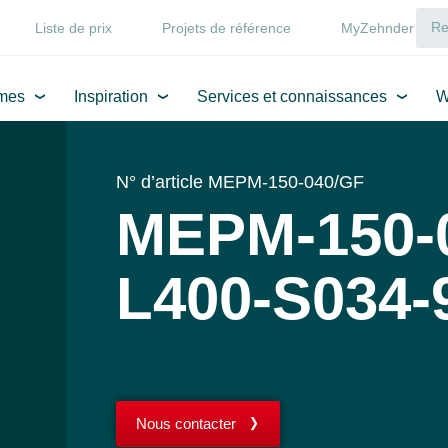
Liste de prix
Projets de référence
MyZehnder
mes
Inspiration
Services et connaissances
W
N° d’article MEPM-150-040/GF
MEPM-150-
L400-S034-
Nous contacter