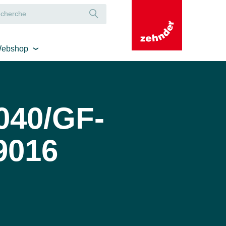
ebshop
040/GF-
9016