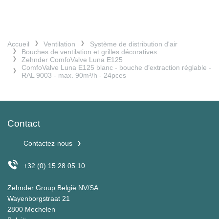
Accueil
Ventilation
Système de distribution d'air
Bouches de ventilation et grilles décoratives
Zehnder ComfoValve Luna E125
ComfoValve Luna E125 blanc - bouche d’extraction réglable -
RAL 9003 - max. 90m³/h - 24pces
Contact
Contactez-nous
+32 (0) 15 28 05 10
Zehnder Group België NV/SA
Wayenborgstraat 21
2800 Mechelen