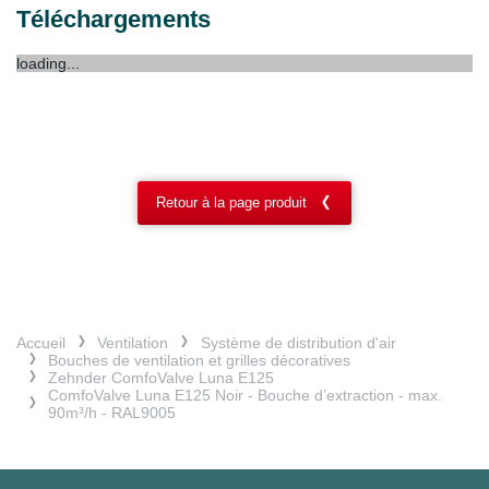
Téléchargements
loading...
Retour à la page produit
Accueil
Ventilation
Système de distribution d'air
Bouches de ventilation et grilles décoratives
Zehnder ComfoValve Luna E125
ComfoValve Luna E125 Noir - Bouche d’extraction - max.
90m³/h - RAL9005