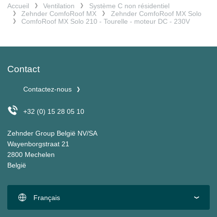
Accueil
Ventilation
Système C non résidentiel
Zehnder ComfoRoof MX
Zehnder ComfoRoof MX Solo
ComfoRoof MX Solo 210 - Tourelle - moteur DC - 230V
Contact
Contactez-nous
+32 (0) 15 28 05 10
Zehnder Group België NV/SA
Wayenborgstraat 21
2800 Mechelen
België
Français