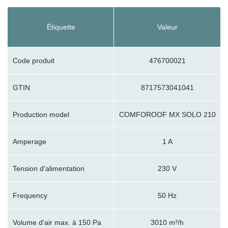
Étiquette
Valeur
Code produit
476700021
GTIN
8717573041041
Production model
COMFOROOF MX SOLO 210
Amperage
1 A
Tension d'alimentation
230 V
Frequency
50 Hz
Volume d'air max. à 150 Pa
3010 m³/h