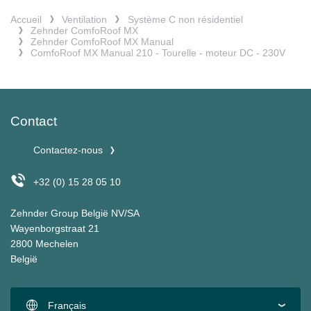
Accueil
Ventilation
Système C non résidentiel
Zehnder ComfoRoof MX
Zehnder ComfoRoof MX Manual
ComfoRoof MX Manual 210 - Tourelle - moteur DC - 230V
Contact
Contactez-nous
+32 (0) 15 28 05 10
Zehnder Group België NV/SA
Wayenborgstraat 21
2800 Mechelen
België
Français