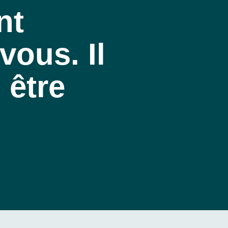
nt
vous. Il
 être