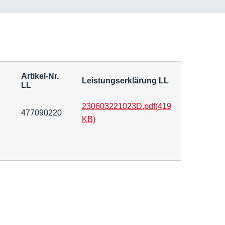
Artikel-Nr.
Leistungserklärung LL
LL
230603221023D.pdf
(419
477090220
KB)