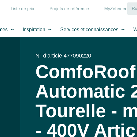
Liste de prix
Projets de référence
MyZehnder
mes
Inspiration
Services et connaissances
W
N° d’article 477090220
ComfoRoof
Automatic 2
Tourelle - 
- 400V Artic