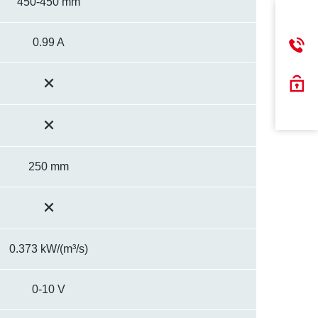
450-450 mm
0.99 A
250 mm
0.373 kW/(m³/s)
0-10 V