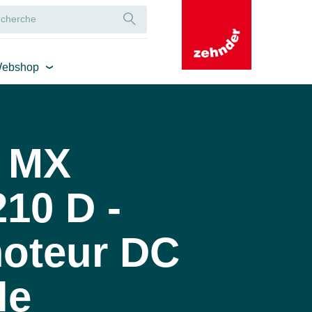
ebshop
 MX
10 D -
moteur DC
le