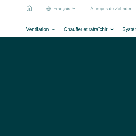
Français
Á propos de Zehnder
Ventilation
Chauffer et rafraîchir
Systè