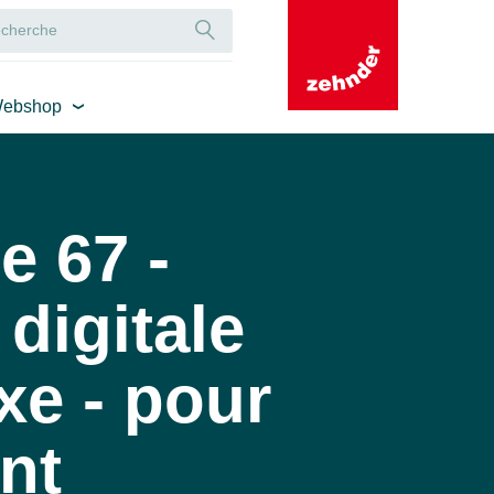
ebshop
 67 -
igitale
e - pour
nt