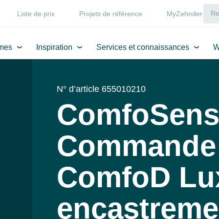
Liste de prix
Projets de référence
MyZehnder
mes
Inspiration
Services et connaissances
W
N° d’article 655010210
ComfoSense
Commande d
ComfoD Lux
encastreme