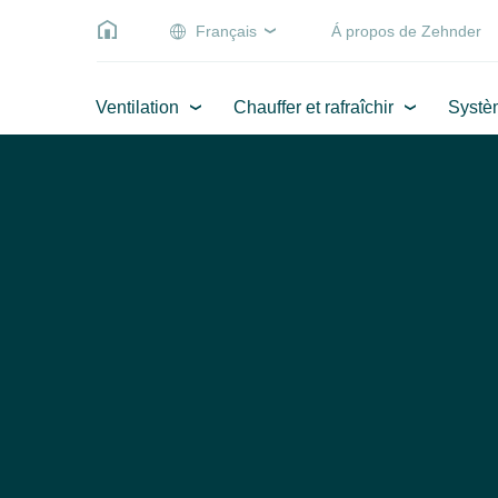
Français
Á propos de Zehnder
Ventilation
Chauffer et rafraîchir
Systè