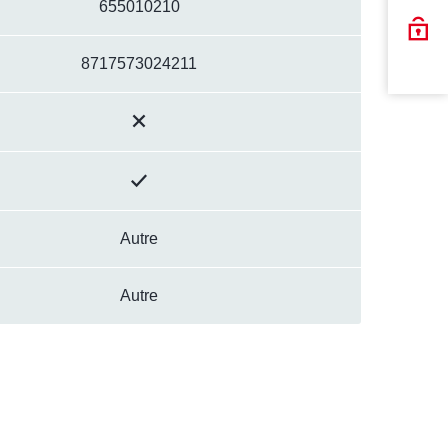
655010210
8717573024211
Autre
Autre