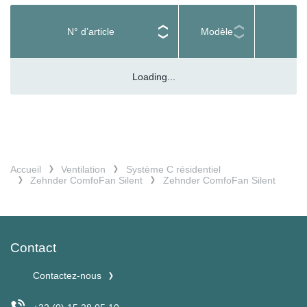
N° d’article
Modèle
Loading...
Accueil
Ventilation
Système C résidentiel
Zehnder ComfoFan Silent
Zehnder ComfoFan Silent
Contact
Contactez-nous