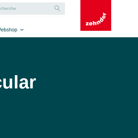
ebshop
cular