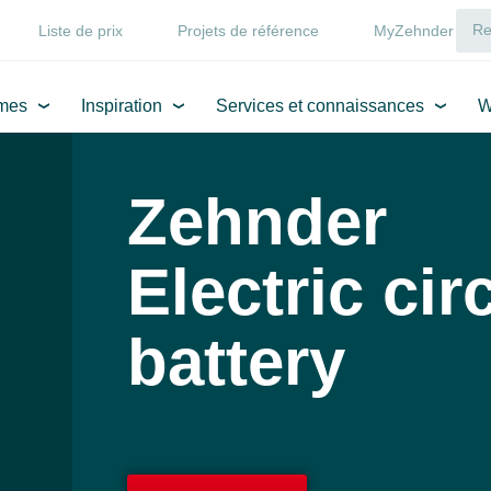
Liste de prix
Projets de référence
MyZehnder
mes
Inspiration
Services et connaissances
W
Zehnder
Electric cir
battery