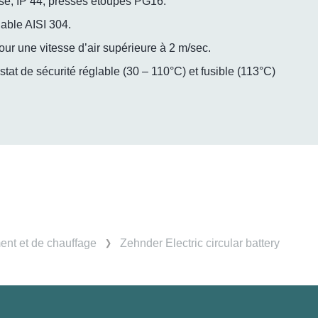
nisé, IP 44, presses étoupes PG16.
able AISI 304.
ur une vitesse d’air supérieure à 2 m/sec.
tat de sécurité réglable (30 – 110°C) et fusible (113°C)
ent et de chauffage
Zehnder Electric circular battery