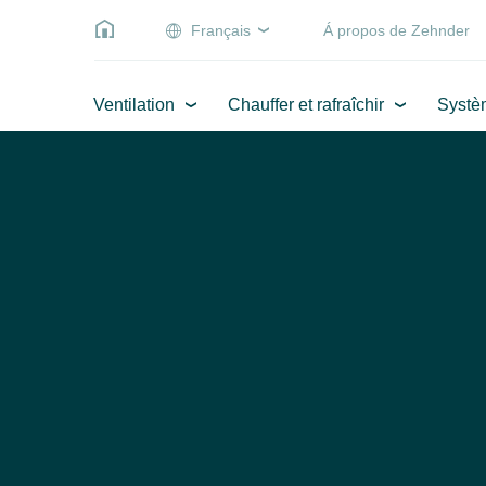
Français
Á propos de Zehnder
Ventilation
Chauffer et rafraîchir
Systè