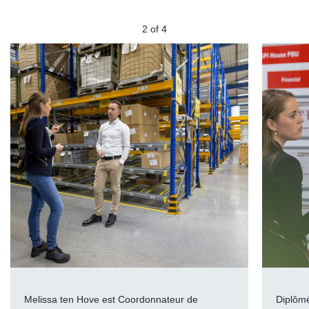
2
of
4
Melissa ten Hove est Coordonnateur de
Diplômé