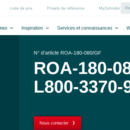
Liste de prix
Projets de référence
MyZehnder
mes
Inspiration
Services et connaissances
W
N° d’article ROA-180-080/GF
ROA-180-08
L800-3370-
Nous contacter