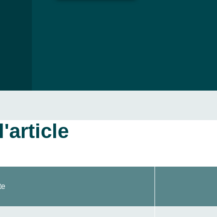
'article
te