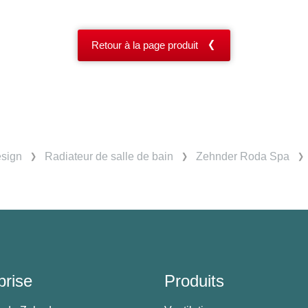
Retour à la page produit
esign
Radiateur de salle de bain
Zehnder Roda Spa
prise
Produits