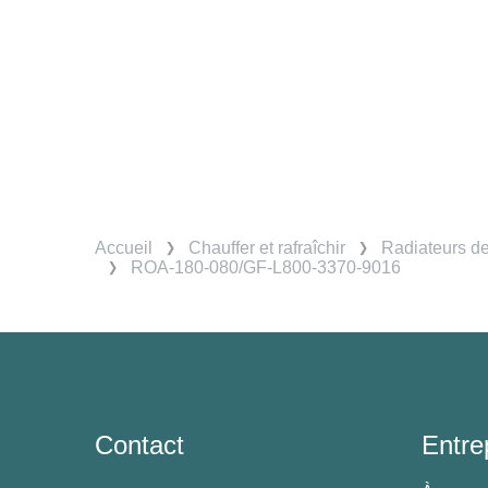
Accueil
Chauffer et rafraîchir
Radiateurs d
ROA-180-080/GF-L800-3370-9016
Contact
Entre