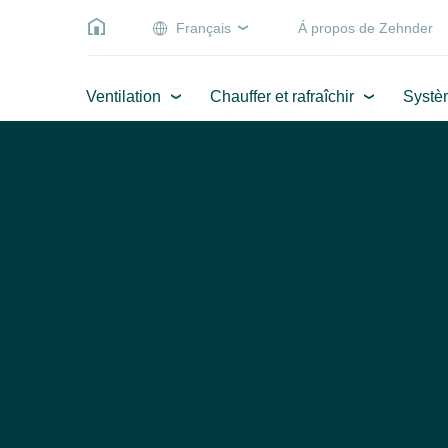
Français
Á propos de Zehnder
Ventilation
Chauffer et rafraîchir
Systè