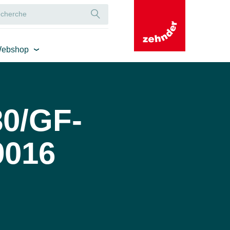
ebshop
0/GF-
9016