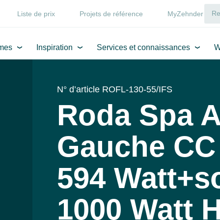
Liste de prix
Projets de référence
MyZehnder
mes
Inspiration
Services et connaissances
W
N° d’article ROFL-130-55/IFS
Roda Spa A
Gauche CC
594 Watt+so
1000 Watt 