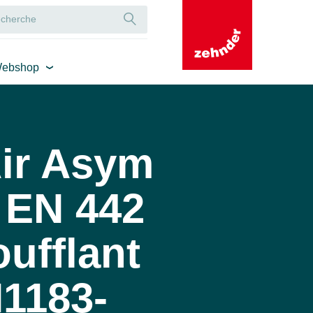
ebshop
ir Asym
 EN 442
ufflant
H1183-