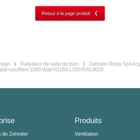
Retour à la page produit
esign
Radiateur de salle de bain
Zehnder Roda Spa Asym
att+soufflant 1000 Watt H1183-L550-RAL9016
prise
Produits
s de Zehnder
Ventilation