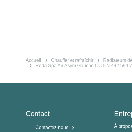
Accueil
Chauffer et rafraîchir
Radiateurs d
Roda Spa Air Asym Gauche CC EN 442 594 W
Contact
Entre
À propo
Contactez-nous