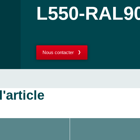
L550-RAL9
Nous contacter
'article