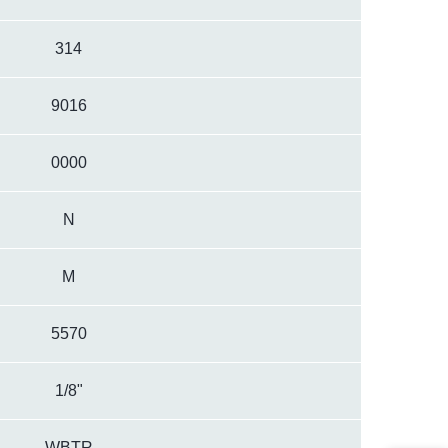
314
9016
0000
N
M
5570
1/8"
WBTR