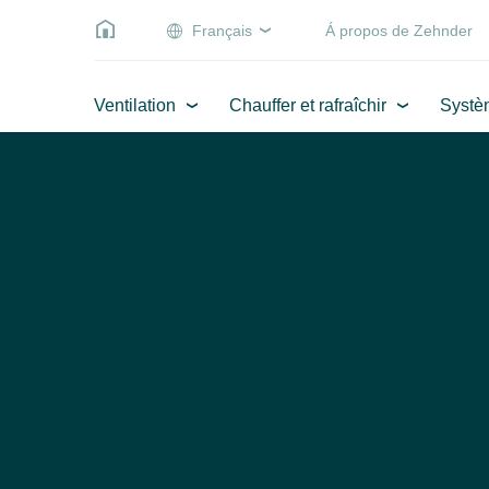
Français
Á propos de Zehnder
Ventilation
Chauffer et rafraîchir
Systè