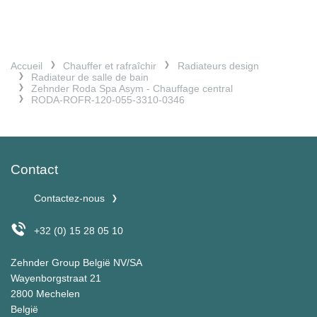
Accueil
Chauffer et rafraîchir
Radiateurs design
Radiateur de salle de bain
Zehnder Roda Spa Asym - Chauffage central
RODA-ROFR-120-055-3310-0346
Contact
Contactez-nous
+32 (0) 15 28 05 10
Zehnder Group België NV/SA
Wayenborgstraat 21
2800 Mechelen
België