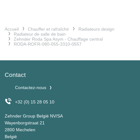
Accueil
Chauffer et rafraîchir
Radiateurs design
Radiateur de salle de bain
Zehnder Roda Spa Asym - Chauffage central
RODA-ROFR-080-055-3310-0557
Contact
Contactez-nous
+32 (0) 15 28 05 10
Zehnder Group België NV/SA
Wayenborgstraat 21
2800 Mechelen
België