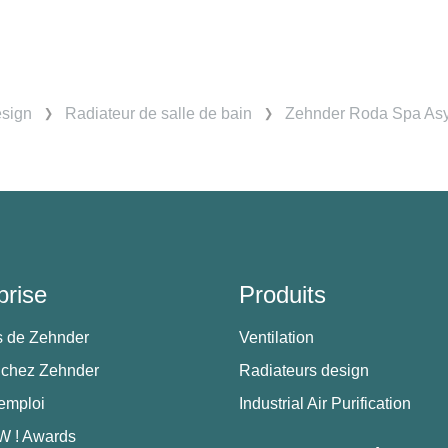
esign
Radiateur de salle de bain
Zehnder Roda Spa Asym
prise
Produits
s de Zehnder
Ventilation
 chez Zehnder
Radiateurs design
'emploi
Industrial Air Purification
 ! Awards