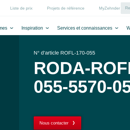
Liste de prix
Projets de référence
MyZehnder
mes
Inspiration
Services et connaissances
W
N° d’article ROFL-170-055
RODA-ROFL
055-5570-0
Nous contacter