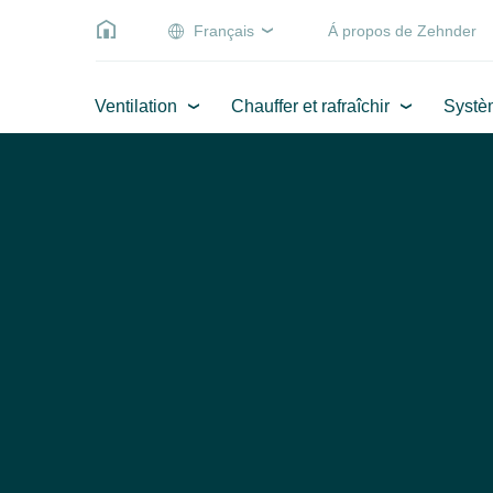
Français
Á propos de Zehnder
Ventilation
Chauffer et rafraîchir
Systè