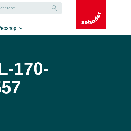
ebshop
-170-
557