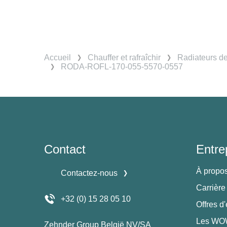
Accueil
Chauffer et rafraîchir
Radiateurs d
RODA-ROFL-170-055-5570-0557
Contact
Entre
À propo
Contactez-nous
Carrière
+32 (0) 15 28 05 10
Offres d
Les WOW
Zehnder Group België NV/SA