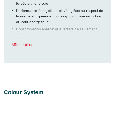
forcée plat et discret
Performance énergétique élevée grâce au respect de
la norme européenne Ecodesign pour une réduction
du coût énergétique
Consommation énergétique réduite de seulement
0,5 W ou moins en mode de veille pour une
performance énergétique élevée
Afficher plus
Appareil de commande simple d’utilisation pour une
régulation aisée
Fonctionnement confortable selon les besoins grâce
à un programme quotidien et hebdomadaire
individuel
Sécurité accrue grâce au verrouillage des touches
Options de commande flexibles : Appareil de
Colour System
commande pour montage mural ou dans une fixation