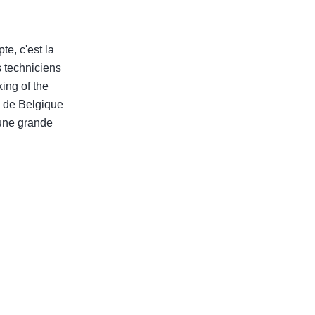
e, c'est la
s techniciens
king of the
ts de Belgique
 une grande