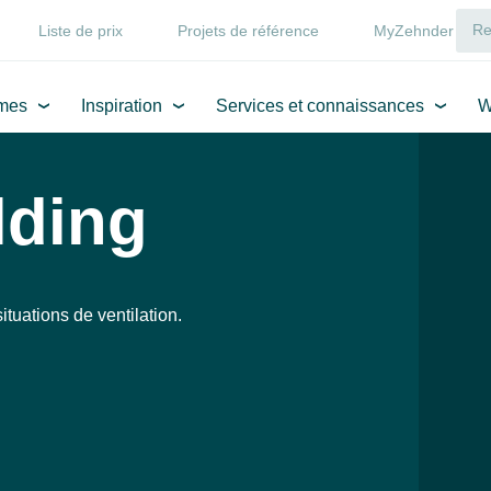
Liste de prix
Projets de référence
MyZehnder
mes
Inspiration
Services et connaissances
W
lding
ituations de ventilation.