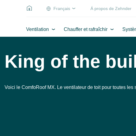
Français
Á propos de Zehnder
Ventilation
Chauffer et rafraîchir
Systè
King of the bui
Voici le ComfoRoof MX. Le ventilateur de toit pour toutes les s