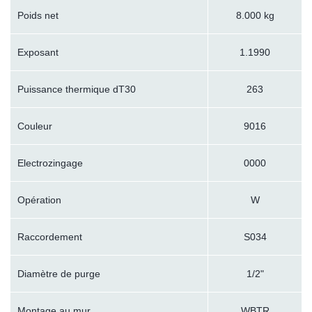
Poids net
8.000 kg
Exposant
1.1990
Puissance thermique dT30
263
Couleur
9016
Electrozingage
0000
Opération
W
Raccordement
S034
Diamètre de purge
1/2"
Montage au mur
WBTR