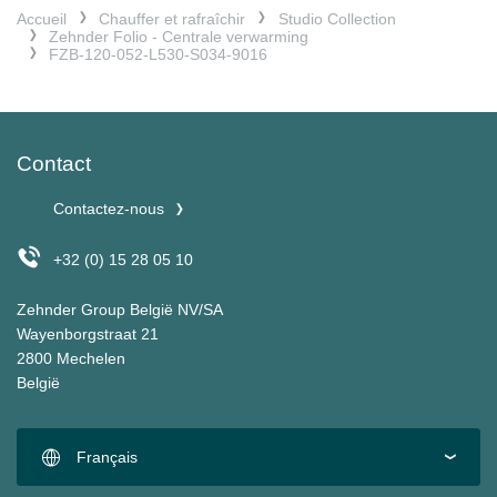
Accueil
Chauffer et rafraîchir
Studio Collection
Zehnder Folio - Centrale verwarming
FZB-120-052-L530-S034-9016
Contact
Contactez-nous
+32 (0) 15 28 05 10
Zehnder Group België NV/SA
Wayenborgstraat 21
2800 Mechelen
België
Français