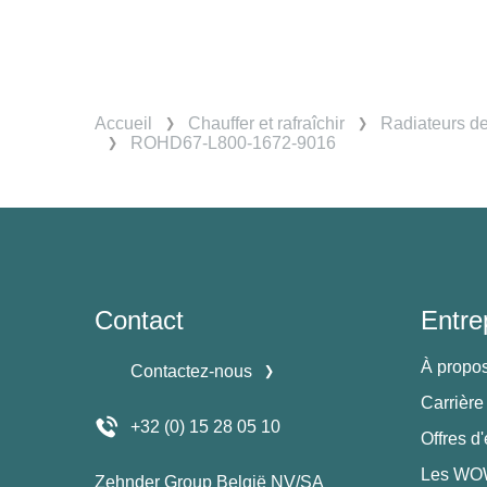
Accueil
Chauffer et rafraîchir
Radiateurs d
ROHD67-L800-1672-9016
Contact
Entre
À propo
Contactez-nous
Carrière
+32 (0) 15 28 05 10
Offres d
Les WOW
Zehnder Group België NV/SA