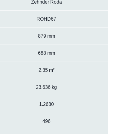
Zehnder Roda
ROHD67
879 mm
688 mm
2.35 m²
23.636 kg
1.2630
496