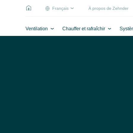
Français
Á propos de Zehnder
Ventilation
Chauffer et rafraîchir
Systè