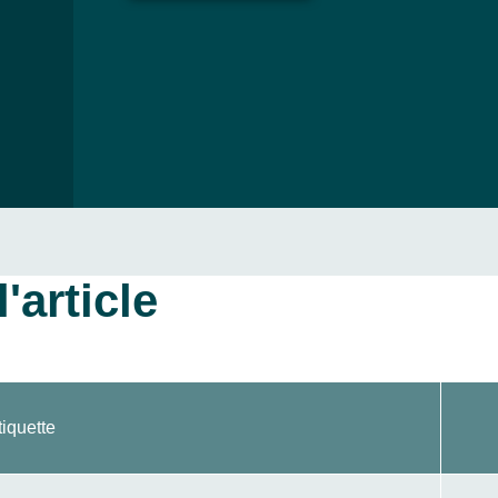
'article
tiquette