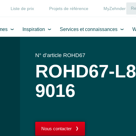
Liste de prix
Projets de référence
MyZehnder
mes
Inspiration
Services et connaissances
W
N° d’article ROHD67
ROHD67-L8
9016
Nous contacter