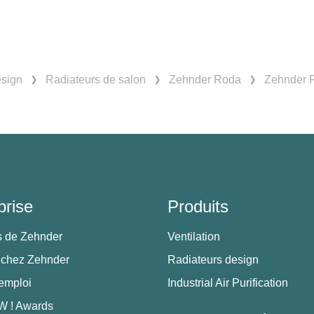
esign
Radiateurs de salon
Zehnder Roda
Zehnder R
prise
Produits
s de Zehnder
Ventilation
 chez Zehnder
Radiateurs design
'emploi
Industrial Air Purification
 ! Awards