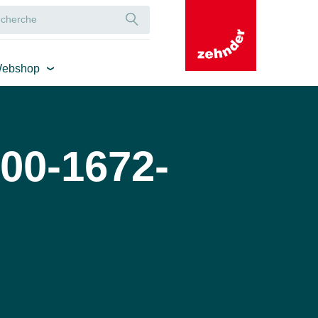
ebshop
00-1672-