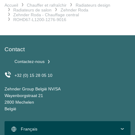
Accueil
Chauffer et rafraîchir
Radiateurs design
Radiateurs de salon
Zehnder Roda
Zehnder Roda - Chauffage central
ROHD67-L1200-1276-9016
Contact
Contactez-nous
+32 (0) 15 28 05 10
Zehnder Group België NV/SA
Wayenborgstraat 21
2800 Mechelen
België
Français