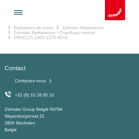
Accueil
Chauffer et rafraîchir
Radiateurs design
Radiateurs de salon
Zehnder Radiavector
Zehnder Radiavector - Chauffage central
ZRV211/1-L800-1270-9016
Contact
Contactez-nous
+32 (0) 15 28 05 10
Zehnder Group België NV/SA
Wayenborgstraat 21
2800 Mechelen
België