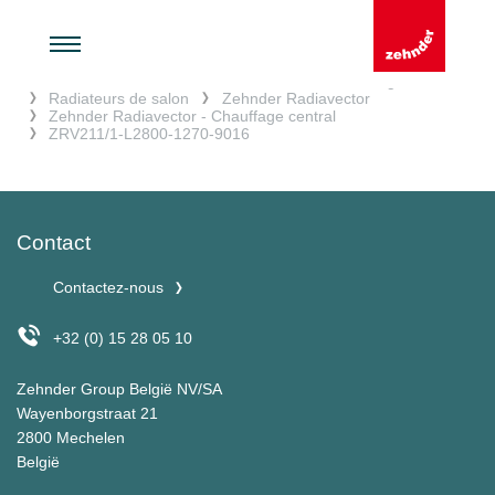
Accueil
Chauffer et rafraîchir
Radiateurs design
Radiateurs de salon
Zehnder Radiavector
Zehnder Radiavector - Chauffage central
ZRV211/1-L2800-1270-9016
Contact
Contactez-nous
+32 (0) 15 28 05 10
Zehnder Group België NV/SA
Wayenborgstraat 21
2800 Mechelen
België