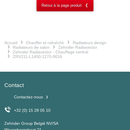
Retour à la page produit
Accueil
Chauffer et rafraîchir
Radiateurs design
Radiateurs de salon
Zehnder Radiavector
Zehnder Radiavector - Chauffage central
ZRV211-L1400-1270-9016
Contact
Contactez-nous
+32 (0) 15 28 05 10
Zehnder Group België NV/SA
Wayenborgstraat 21