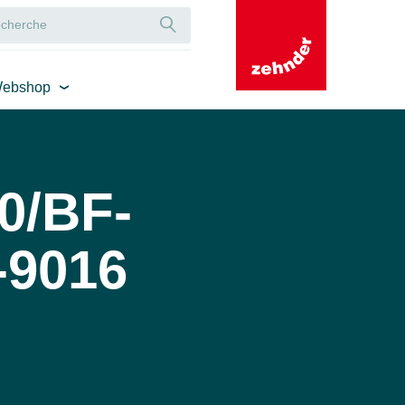
ebshop
0/BF-
-9016