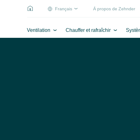
Français
Á propos de Zehnder
Ventilation
Chauffer et rafraîchir
Systè