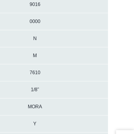
9016
0000
N
M
7610
1/8"
MORA
Y