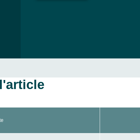
'article
te