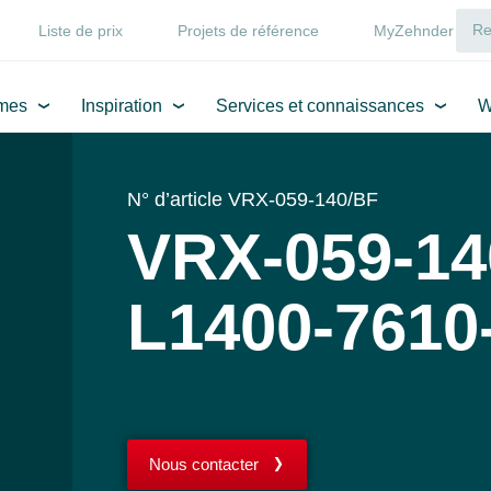
Liste de prix
Projets de référence
MyZehnder
mes
Inspiration
Services et connaissances
W
N° d’article VRX-059-140/BF
VRX-059-14
L1400-7610
Nous contacter