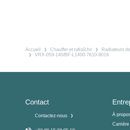
Accueil
Chauffer et rafraîchir
Radiateurs d
VRX-059-140/BF-L1400-7610-9016
Contact
Entre
À propo
Contactez-nous
Carrière