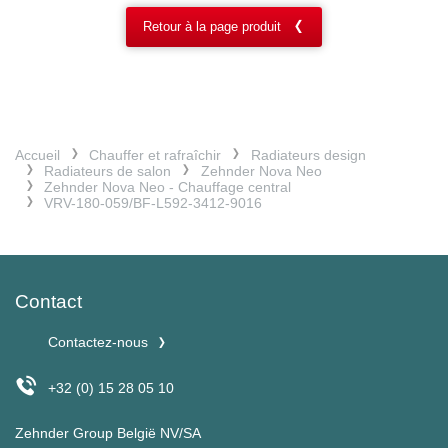
Retour à la page produit
Accueil
Chauffer et rafraîchir
Radiateurs design
Radiateurs de salon
Zehnder Nova Neo
Zehnder Nova Neo - Chauffage central
VRV-180-059/BF-L592-3412-9016
Contact
Contactez-nous
+32 (0) 15 28 05 10
Zehnder Group België NV/SA