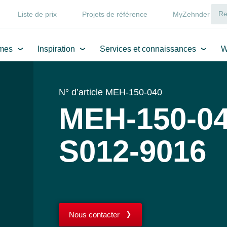
Liste de prix
Projets de référence
MyZehnder
mes
Inspiration
Services et connaissances
W
N° d’article MEH-150-040
MEH-150-04
S012-9016
Nous contacter