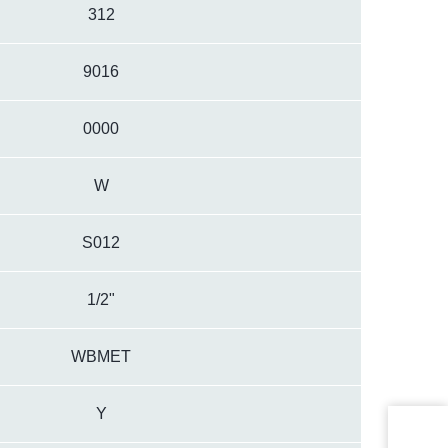
312
9016
0000
W
S012
1/2"
WBMET
Y