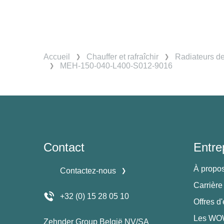
Accueil
Chauffer et rafraîchir
Radiateurs d
MEH-150-040-L400-S012-9016
Contact
Entre
À propo
Contactez-nous
Carrière
+32 (0) 15 28 05 10
Offres d
Les WOW
Zehnder Group België NV/SA