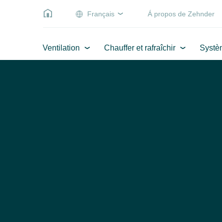
Français
Á propos de Zehnder
Ventilation
Chauffer et rafraîchir
Systè