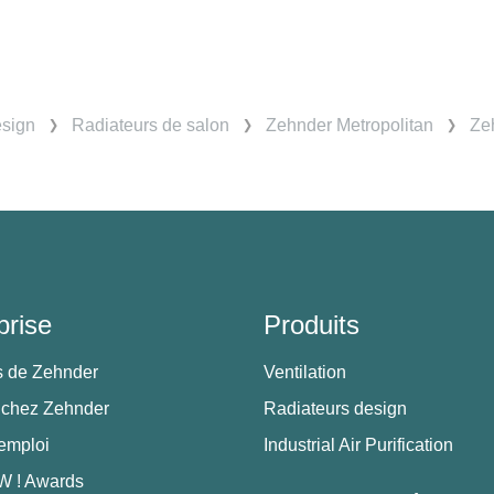
esign
Radiateurs de salon
Zehnder Metropolitan
Zeh
prise
Produits
s de Zehnder
Ventilation
 chez Zehnder
Radiateurs design
'emploi
Industrial Air Purification
 ! Awards