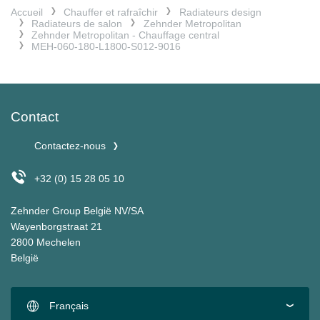
Accueil
Chauffer et rafraîchir
Radiateurs design
Radiateurs de salon
Zehnder Metropolitan
Zehnder Metropolitan - Chauffage central
MEH-060-180-L1800-S012-9016
Contact
Contactez-nous
+32 (0) 15 28 05 10
Zehnder Group België NV/SA
Wayenborgstraat 21
2800 Mechelen
België
Français