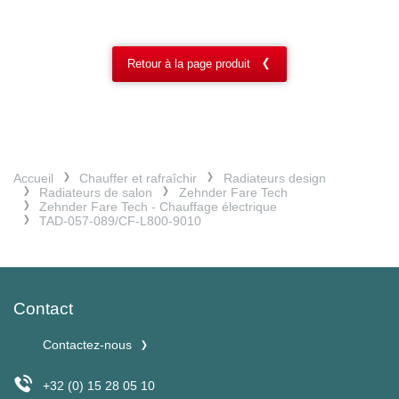
Retour à la page produit
Accueil
Chauffer et rafraîchir
Radiateurs design
Radiateurs de salon
Zehnder Fare Tech
Zehnder Fare Tech - Chauffage électrique
TAD-057-089/CF-L800-9010
Contact
Contactez-nous
+32 (0) 15 28 05 10