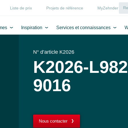
Liste de prix
Projets de référence
MyZehnder
mes
Inspiration
Services et connaissances
W
N° d’article K2026
K2026-L982
9016
Nous contacter