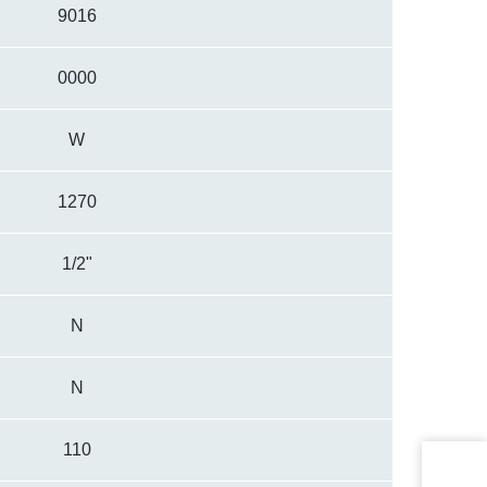
9016
0000
W
1270
1/2"
N
N
110