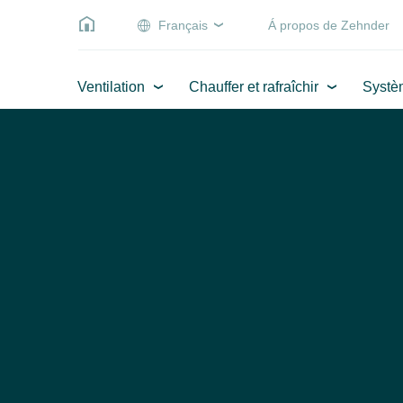
Français
Á propos de Zehnder
Ventilation
Chauffer et rafraîchir
Systè