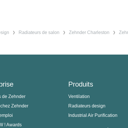
esign
Radiateurs de salon
Zehnder Charleston
Zehn
prise
Produits
s de Zehnder
Ventilation
 chez Zehnder
Radiateurs design
'emploi
Industrial Air Purification
 ! Awards