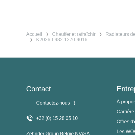
Accueil
Chauffer et rafraîchir
Radiateurs d
K2026-L982-1270-9016
Contact
Entre
À propo
Contactez-nous
Carrière
+32 (0) 15 28 05 10
Offres d
Les WOW
Zehnder Group België NV/SA