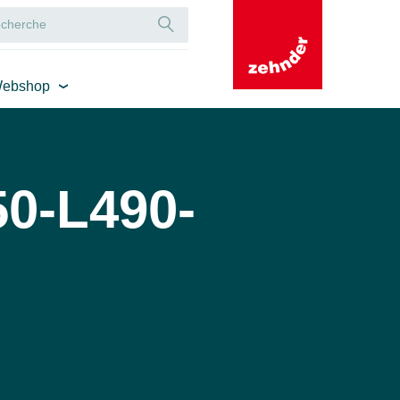
ebshop
50-L490-