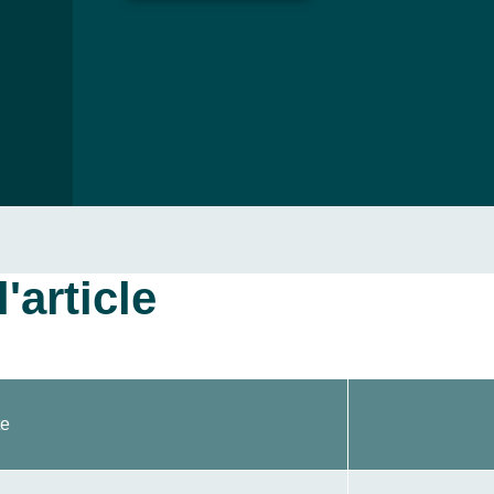
'article
te