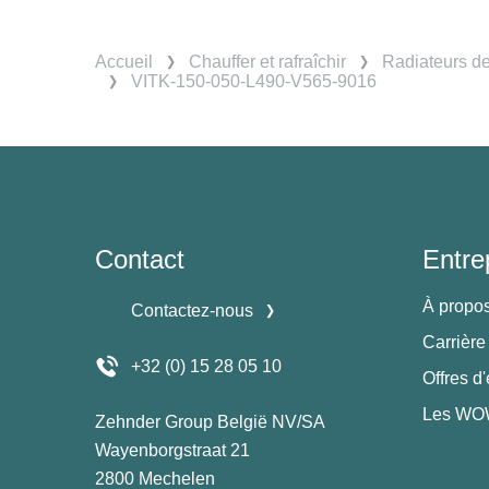
Accueil
Chauffer et rafraîchir
Radiateurs d
VITK-150-050-L490-V565-9016
Contact
Entre
À propo
Contactez-nous
Carrière
+32 (0) 15 28 05 10
Offres d
Les WOW
Zehnder Group België NV/SA
Wayenborgstraat 21
2800 Mechelen