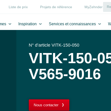
Liste de prix
Projets de référence
MyZehnder
mes
Inspiration
Services et connaissances
W
N° d’article VITK-150-050
VITK-150-0
V565-9016
Nous contacter