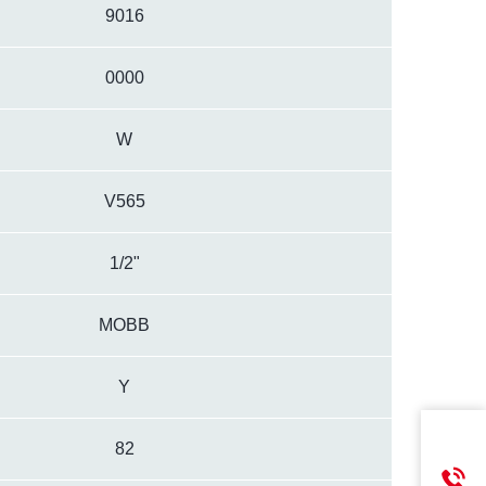
9016
0000
W
V565
1/2"
MOBB
Y
82