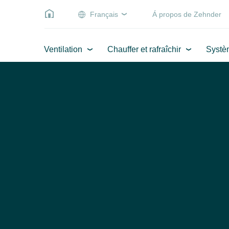
Français
Á propos de Zehnder
Ventilation
Chauffer et rafraîchir
Systè