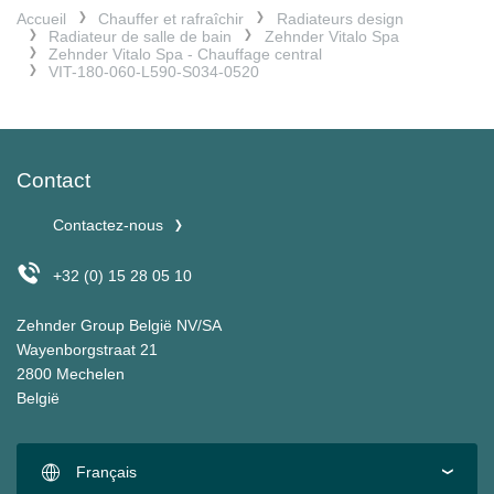
Accueil
Chauffer et rafraîchir
Radiateurs design
Radiateur de salle de bain
Zehnder Vitalo Spa
Zehnder Vitalo Spa - Chauffage central
VIT-180-060-L590-S034-0520
Contact
Contactez-nous
+32 (0) 15 28 05 10
Zehnder Group België NV/SA
Wayenborgstraat 21
2800 Mechelen
België
Français