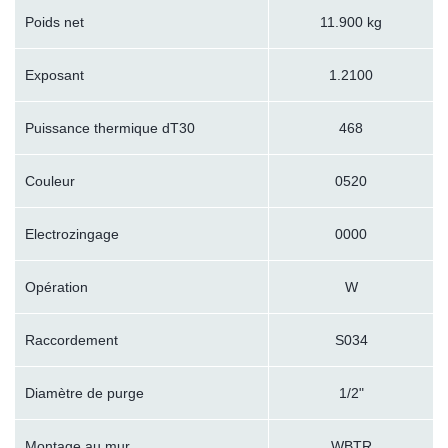
Poids net
11.900 kg
Exposant
1.2100
Puissance thermique dT30
468
Couleur
0520
Electrozingage
0000
Opération
W
Raccordement
S034
Diamètre de purge
1/2"
Montage au mur
WBTR