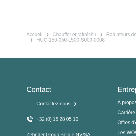
Accueil
Chauffer et rafraîchir
Radiateurs d
HUC-150-050-L500-S009-0008
Contact
Entre
À propo
Contactez-nous
Carrière
+32 (0) 15 28 05 10
Offres d
Les WOW
Zehnder Group België NV/SA