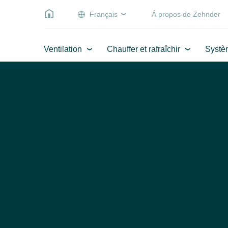
Français
Á propos de Zehnder
Ventilation
Chauffer et rafraîchir
Systè