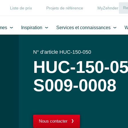
Liste de prix
Projets de référence
MyZehnder
mes
Inspiration
Services et connaissances
W
N° d’article HUC-150-050
HUC-150-05
S009-0008
Nous contacter