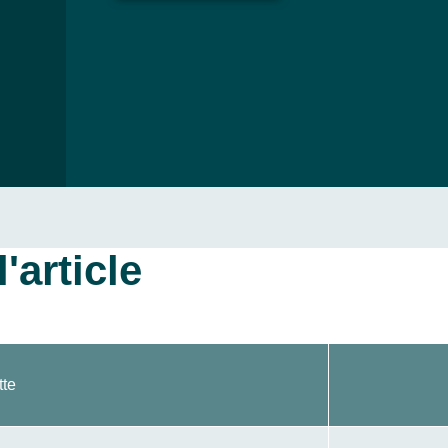
'article
tte