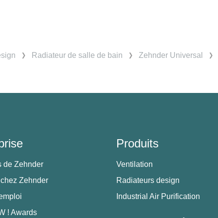
esign
Radiateur de salle de bain
Zehnder Universal
prise
Produits
s de Zehnder
Ventilation
 chez Zehnder
Radiateurs design
'emploi
Industrial Air Purification
 ! Awards