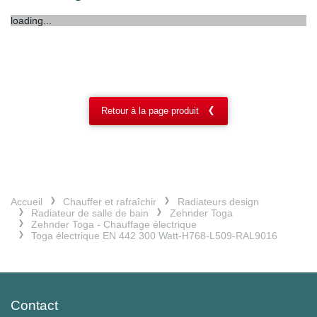
loading...
Retour à la page produit
Accueil
Chauffer et rafraîchir
Radiateurs design
Radiateur de salle de bain
Zehnder Toga
Zehnder Toga - Chauffage électrique
Toga électrique EN 442 300 Watt-H768-L509-RAL9016
Contact