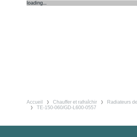
loading...
Accueil
Chauffer et rafraîchir
Radiateurs d
TE-150-060/GD-L600-0557