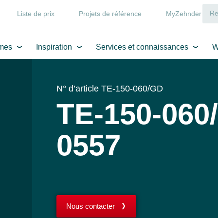
Liste de prix
Projets de référence
MyZehnder
mes
Inspiration
Services et connaissances
W
N° d’article TE-150-060/GD
TE-150-060
0557
Nous contacter