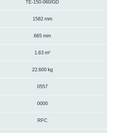
TE-150-060/GD
1582 mm
665 mm
1.63 m²
22.600 kg
0557
0000
RFC