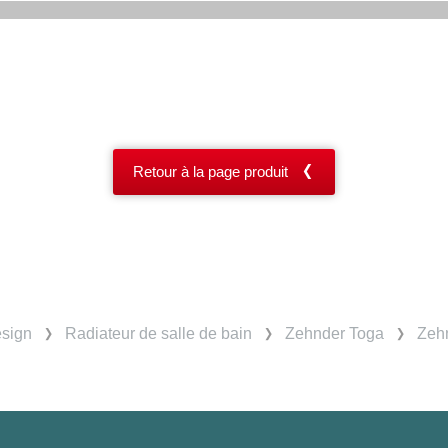
Retour à la page produit
esign
Radiateur de salle de bain
Zehnder Toga
Zehn