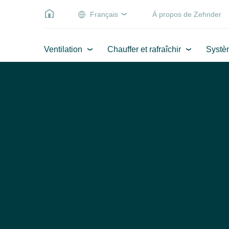
Français
Á propos de Zehnder
Ventilation
Chauffer et rafraîchir
Systè