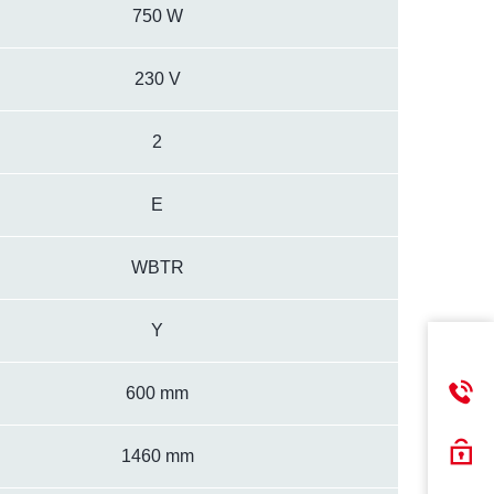
750 W
230 V
2
E
WBTR
Y
600 mm
1460 mm