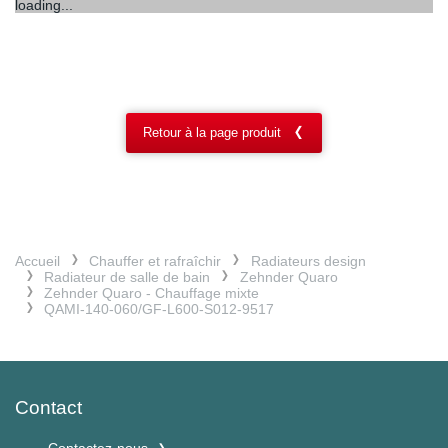
loading...
Retour à la page produit
Accueil
Chauffer et rafraîchir
Radiateurs design
Radiateur de salle de bain
Zehnder Quaro
Zehnder Quaro - Chauffage mixte
QAMI-140-060/GF-L600-S012-9517
Contact