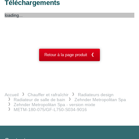
Téléchargements
loading...
Retour à la page produit
Accueil
Chauffer et rafraîchir
Radiateurs design
Radiateur de salle de bain
Zehnder Metropolitan Spa
Zehnder Metropolitan Spa - version mixte
METM-180-075/GF-L750-S034-9016