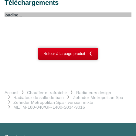
Téléchargements
loading...
Retour à la page produit
Accueil
Chauffer et rafraîchir
Radiateurs design
Radiateur de salle de bain
Zehnder Metropolitan Spa
Zehnder Metropolitan Spa - version mixte
METM-180-040/GF-L400-S034-9016