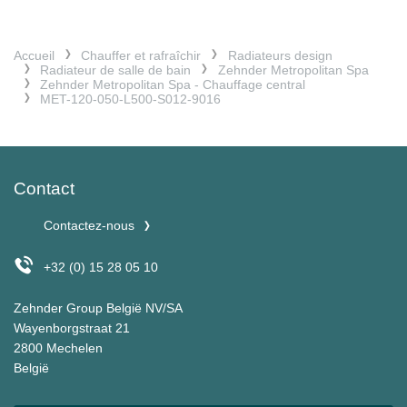
Accueil
Chauffer et rafraîchir
Radiateurs design
Radiateur de salle de bain
Zehnder Metropolitan Spa
Zehnder Metropolitan Spa - Chauffage central
MET-120-050-L500-S012-9016
Contact
Contactez-nous
+32 (0) 15 28 05 10
Zehnder Group België NV/SA
Wayenborgstraat 21
2800 Mechelen
België