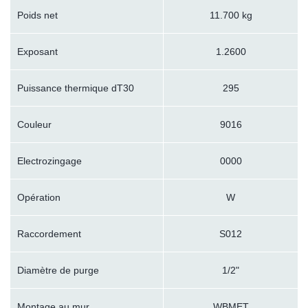
Poids net
11.700 kg
Exposant
1.2600
Puissance thermique dT30
295
Couleur
9016
Electrozingage
0000
Opération
W
Raccordement
S012
Diamètre de purge
1/2"
Montage au mur
WBMET