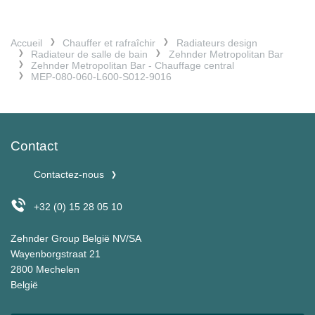
Accueil
Chauffer et rafraîchir
Radiateurs design
Radiateur de salle de bain
Zehnder Metropolitan Bar
Zehnder Metropolitan Bar - Chauffage central
MEP-080-060-L600-S012-9016
Contact
Contactez-nous
+32 (0) 15 28 05 10
Zehnder Group België NV/SA
Wayenborgstraat 21
2800 Mechelen
België