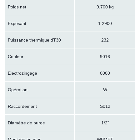
Poids net
9.700 kg
Exposant
1.2900
Puissance thermique dT30
232
Couleur
9016
Electrozingage
0000
Opération
W
Raccordement
S012
Diamètre de purge
1/2"
Montage au mur
WBMET