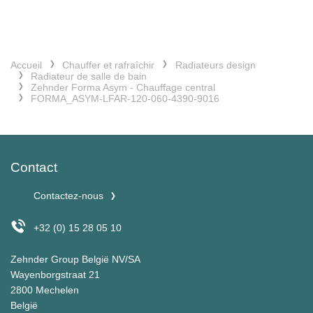
Accueil
Chauffer et rafraîchir
Radiateurs design
Radiateur de salle de bain
Zehnder Forma Asym - Chauffage central
FORMA_ASYM-LFAR-120-060-4390-9016
Contact
Contactez-nous
+32 (0) 15 28 05 10
Zehnder Group België NV/SA
Wayenborgstraat 21
2800 Mechelen
België