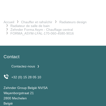
Accueil
Chauffer et rafraîchir
Radiateurs design
Radiateur de salle de bain
Zehnder Forma Asym - Chauffage central
FORMA_ASYM-LFAL-170-060-4580-9016
Contact
Contactez-nous
+32 (0) 15 28 05 10
Zehnder Group België NV/SA
Wayenborgstraat 21
2800 Mechelen
België