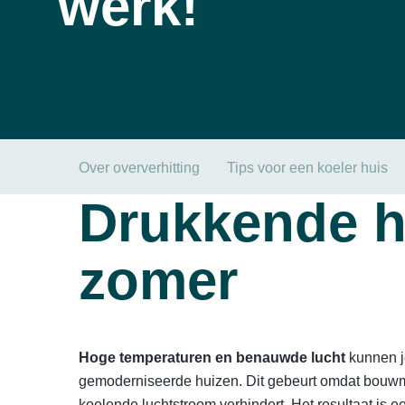
werk!
Over oververhitting
Tips voor een koeler huis
Drukkende hi
zomer
Hoge temperaturen en benauwde lucht
kunnen j
gemoderniseerde huizen. Dit gebeurt omdat bouwma
koelende luchtstroom verhindert. Het resultaat is 