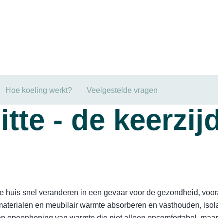
Hoe koeling werkt?
Veelgestelde vragen
tte - de keerzij
e huis snel veranderen in een gevaar voor de gezondheid, voo
terialen en meubilair warmte absorberen en vasthouden, isolat
een opeenhoping van warmte die niet alleen oncomfortabel, maar o