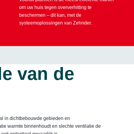
om uw huis tegen oververhitting te
beschermen – dit kan, met de
systeemoplossingen van Zehnder.
de van de
ral in dichtbebouwde gebieden en
ie warmte binnenhoudt en slechte ventilatie de
ok potentieel gevaarlijk is.