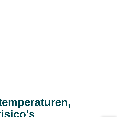
 temperaturen,
isico's