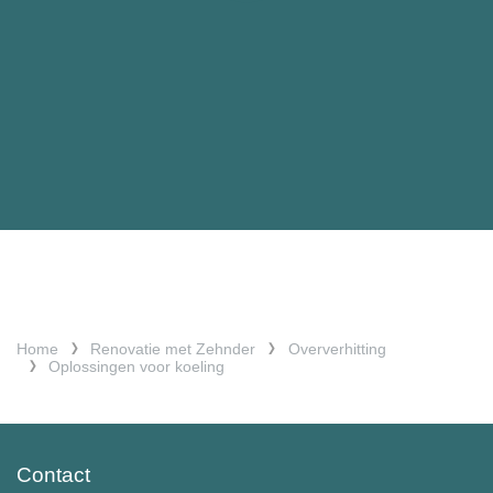
Home
Renovatie met Zehnder
Oververhitting
Oplossingen voor koeling
Contact