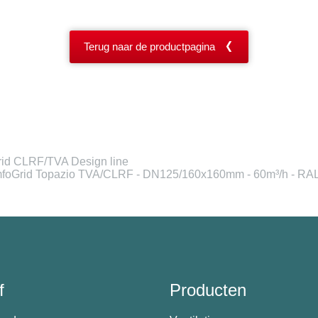
Terug naar de productpagina
id CLRF/TVA Design line
Grid Topazio TVA/CLRF - DN125/160x160mm - 60m³/h - RAL 901
f
Producten