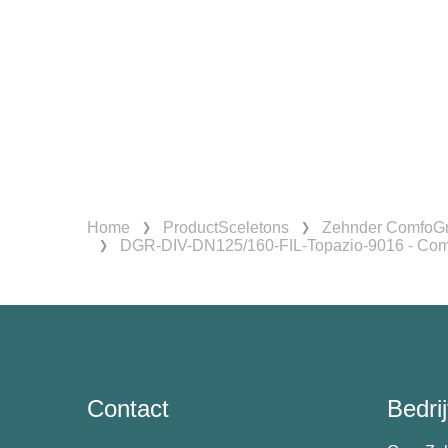
Home
ProductSceletons
Zehnder ComfoGr
DGR-DIV-DN125/160-FIL-Topazio-9016 - Comfo
Contact
Bedrij