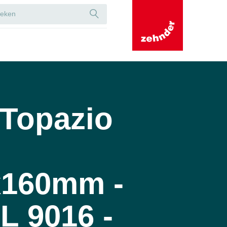
Topazio
x160mm -
L 9016 -