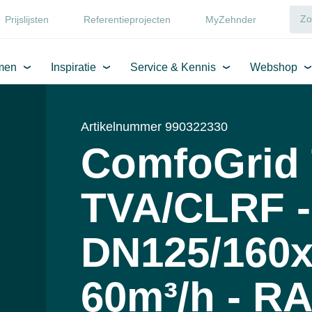
Prijslijsten
Referentieprojecten
MyZehnder
men
Inspiratie
Service & Kennis
Webshop
Artikelnummer 990322330
ComfoGrid 
TVA/CLRF -
DN125/160
60m³/h - RA