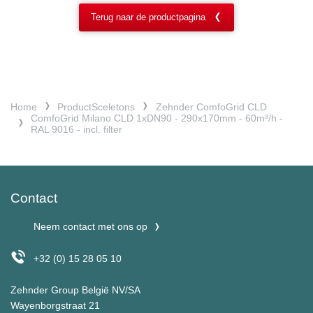
Terug naar de productpagina
Home
ProductSceletons
Zehnder ComfoGrid CLD
ComfoGrid Milano CLD 1xDN90 - 290x170mm - 60m³/h -
RAL 9016 - incl. filter
Contact
Neem contact met ons op
+32 (0) 15 28 05 10
Zehnder Group België NV/SA
Wayenborgstraat 21